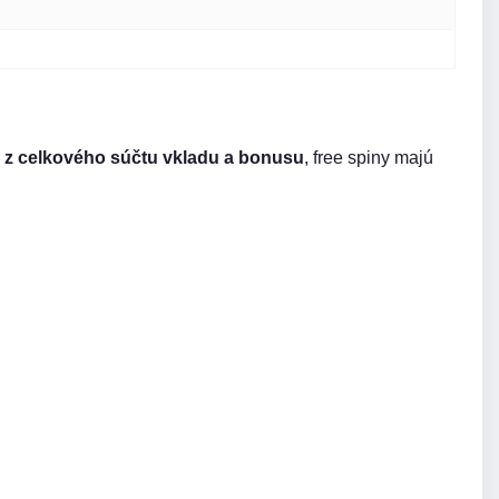
 z celkového súčtu vkladu a bonusu
, free spiny majú