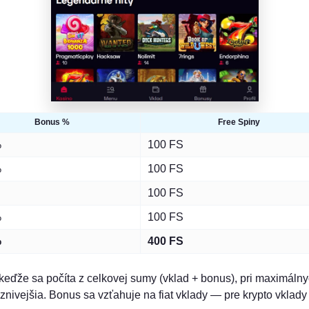
Bonus %
Free Spiny
%
100 FS
%
100 FS
100 FS
%
100 FS
%
400 FS
keďže sa počíta z celkovej sumy (vklad + bonus), pri maximáln
znivejšia. Bonus sa vzťahuje na fiat vklady — pre krypto vklady