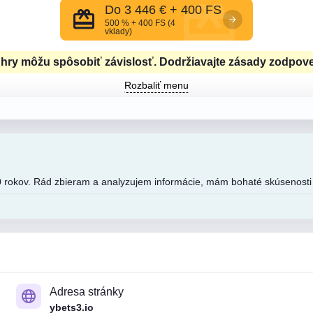
Do 3 446 € + 400 FS
500 % + 400 FS (4
vklady)
hry môžu spôsobiť závislosť. Dodržiavajte zásady zodpov
Rozbaliť menu
0 rokov. Rád zbieram a analyzujem informácie, mám bohaté skúsenosti 
Adresa stránky
ybets3.io