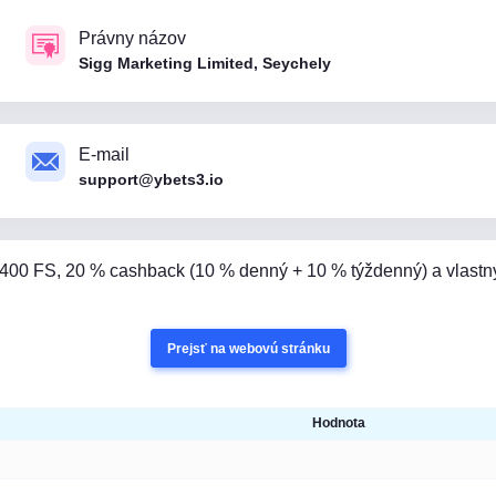
Právny názov
Sigg Marketing Limited, Seychely
E-mail
support@ybets3.io
+ 400 FS, 20 % cashback (10 % denný + 10 % týždenný) a vlast
Prejsť na webovú stránku
Hodnota