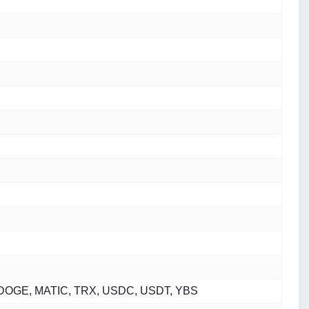
 LTC, DOGE, MATIC, TRX, USDC, USDT, YBS