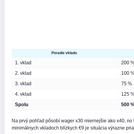
Poradie vkladu
1. vklad
200 
2. vklad
100 
3. vklad
75 %
4. vklad
125 
Spolu
500 
Na prvý pohľad pôsobí wager x30 miernejšie ako x40, no 
minimálnych vkladoch blízkych €9 je situácia výrazne pria