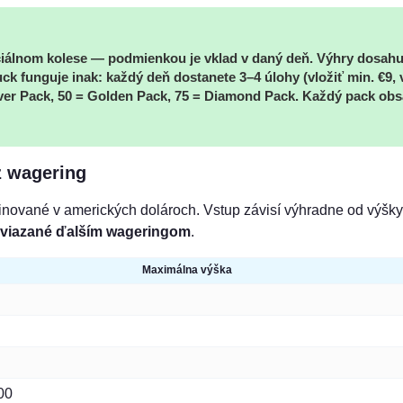
ciálnom kolese — podmienkou je vklad v daný deň. Výhry dosahu
k funguje inak: každý deň dostanete 3–4 úlohy (vložiť min. €9, 
lver Pack, 50 = Golden Pack, 75 = Diamond Pack. Každý pack o
z wagering
nované v amerických dolároch. Vstup závisí výhradne od výšky 
 viazané ďalším wageringom
.
Maximálna výška
00